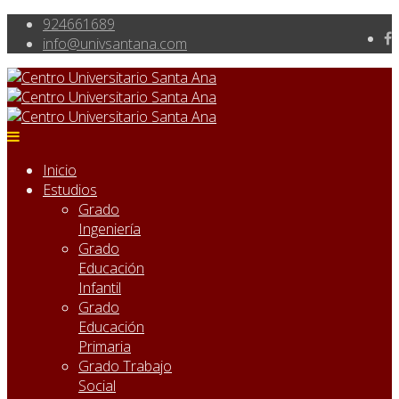
924661689
info@univsantana.com
Inicio
Estudios
Grado
Ingeniería
Grado
Educación
Infantil
Grado
Educación
Primaria
Grado Trabajo
Social