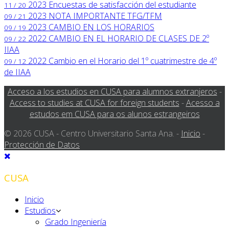
2023
Encuestas de satisfacción del estudiante
11 / 20
2023
NOTA IMPORTANTE TFG/TFM
09 / 21
2023
CAMBIO EN LOS HORARIOS
09 / 19
2022
CAMBIO EN EL HORARIO DE CLASES DE 2º
09 / 22
IIAA
2022
Cambio en el Horario del 1º cuatrimestre de 4º
09 / 12
de IIAA
Acceso a los estudios en CUSA para alumnos extranjeros
-
Access to studies at CUSA for foreign students
-
Acesso a
estudos em CUSA para os alunos estrangeiros
© 2026 CUSA - Centro Universitario Santa Ana. -
Inicio
-
Protección de Datos
CUSA
Inicio
Estudios
Grado Ingeniería