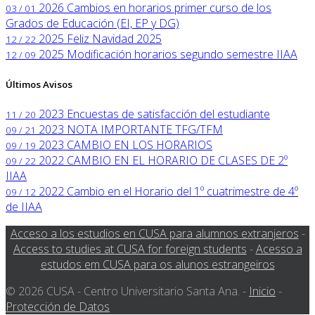
2026
Cambios en horarios primer curso de los
03 / 01
Grados de Educación (EI, EP y DG)
2025
Feliz Navidad 2025
12 / 22
2025
Modificación horarios segundo semestre IIAA
12 / 09
Últimos Avisos
2023
Encuestas de satisfacción del estudiante
11 / 20
2023
NOTA IMPORTANTE TFG/TFM
09 / 21
2023
CAMBIO EN LOS HORARIOS
09 / 19
2022
CAMBIO EN EL HORARIO DE CLASES DE 2º
09 / 22
IIAA
2022
Cambio en el Horario del 1º cuatrimestre de 4º
09 / 12
de IIAA
Acceso a los estudios en CUSA para alumnos extranjeros
-
Access to studies at CUSA for foreign students
-
Acesso a
estudos em CUSA para os alunos estrangeiros
© 2026 CUSA - Centro Universitario Santa Ana. -
Inicio
-
Protección de Datos