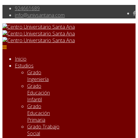
924661689
info@univsantana.com
Inicio
Estudios
Grado
Ingeniería
Grado
Educación
Infantil
Grado
Educación
Primaria
Grado Trabajo
Social