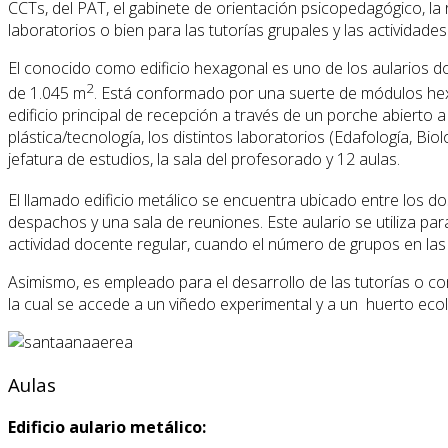
CCTs, del PAT, el gabinete de orientación psicopedagógico, la
laboratorios o bien para las tutorías grupales y las actividades
El conocido como edificio hexagonal es uno de los aularios don
2
de 1.045 m
. Está conformado por una suerte de módulos hex
edificio principal de recepción a través de un porche abierto a 
plástica/tecnología, los distintos laboratorios (Edafología, Bio
jefatura de estudios, la sala del profesorado y 12 aulas.
El llamado edificio metálico se encuentra ubicado entre los d
despachos y una sala de reuniones. Este aulario se utiliza pa
actividad docente regular, cuando el número de grupos en las t
Asimismo, es empleado para el desarrollo de las tutorías o co
la cual se accede a un viñedo experimental y a un huerto eco
Aulas
Edificio aulario metálico: