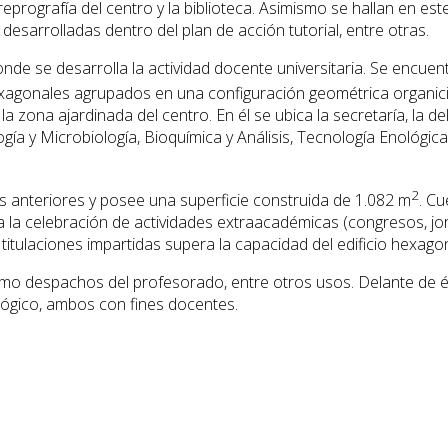
 reprografía del centro y la biblioteca. Asimismo se hallan en 
 desarrolladas dentro del plan de acción tutorial, entre otras.
de se desarrolla la actividad docente universitaria. Se encuentr
agonales agrupados en una configuración geométrica organicis
la zona ajardinada del centro. En él se ubica la secretaría, la d
logía y Microbiología, Bioquímica y Análisis, Tecnología Enológic
2
os anteriores y posee una superficie construida de 1.082 m
. Cu
ra la celebración de actividades extraacadémicas (congresos, jo
itulaciones impartidas supera la capacidad del edificio hexagon
mo despachos del profesorado, entre otros usos. Delante de él,
lógico, ambos con fines docentes.