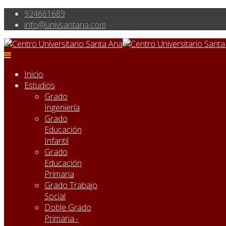
924661689
info@univsantana.com
Inicio
Estudios
Grado
Ingeniería
Grado
Educación
Infantil
Grado
Educación
Primaria
Grado Trabajo
Social
Doble Grado
Primaria -