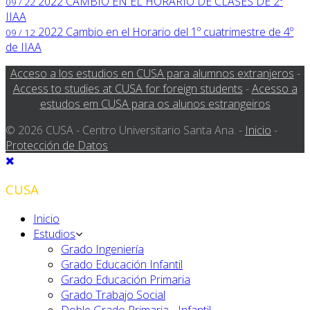
2022
CAMBIO EN EL HORARIO DE CLASES DE 2º
09 / 22
IIAA
2022
Cambio en el Horario del 1º cuatrimestre de 4º
09 / 12
de IIAA
Acceso a los estudios en CUSA para alumnos extranjeros
-
Access to studies at CUSA for foreign students
-
Acesso a
estudos em CUSA para os alunos estrangeiros
© 2026 CUSA - Centro Universitario Santa Ana. -
Inicio
-
Protección de Datos
CUSA
Inicio
Estudios
Grado Ingeniería
Grado Educación Infantil
Grado Educación Primaria
Grado Trabajo Social