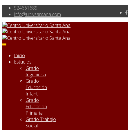
924661689
info@univsantana.com
Inicio
Estudios
Grado
Ingeniería
Grado
Educación
Infantil
Grado
Educación
Primaria
Grado Trabajo
Social