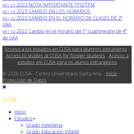
2023
NOTA IMPORTANTE TFG/TFM
09 / 21
2023
CAMBIO EN LOS HORARIOS
09 / 19
2022
CAMBIO EN EL HORARIO DE CLASES DE 2º
09 / 22
IIAA
2022
Cambio en el Horario del 1º cuatrimestre de 4º
09 / 12
de IIAA
Acceso a los estudios en CUSA para alumnos extranjeros
-
Access to studies at CUSA for foreign students
-
Acesso a
estudos em CUSA para os alunos estrangeiros
© 2026 CUSA - Centro Universitario Santa Ana. -
Inicio
-
Protección de Datos
CUSA
Inicio
Estudios
Grado Ingeniería
Grado Educación Infantil