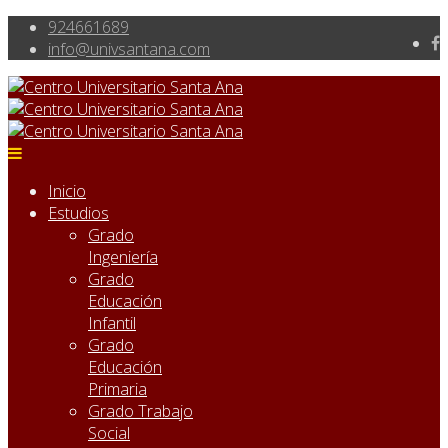
924661689
info@univsantana.com
Inicio
Estudios
Grado
Ingeniería
Grado
Educación
Infantil
Grado
Educación
Primaria
Grado Trabajo
Social