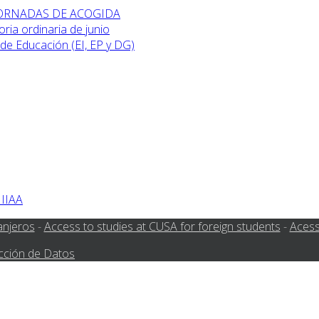
 JORNADAS DE ACOGIDA
ia ordinaria de junio
de Educación (EI, EP y DG)
 IIAA
anjeros
-
Access to studies at CUSA for foreign students
-
Acess
cción de Datos