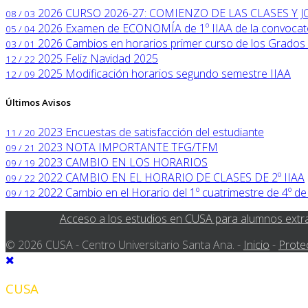
2026
CURSO 2026-27: COMIENZO DE LAS CLASES Y
08 / 03
2026
Examen de ECONOMÍA de 1º IIAA de la convocator
05 / 04
2026
Cambios en horarios primer curso de los Grados 
03 / 01
2025
Feliz Navidad 2025
12 / 22
2025
Modificación horarios segundo semestre IIAA
12 / 09
Últimos Avisos
2023
Encuestas de satisfacción del estudiante
11 / 20
2023
NOTA IMPORTANTE TFG/TFM
09 / 21
2023
CAMBIO EN LOS HORARIOS
09 / 19
2022
CAMBIO EN EL HORARIO DE CLASES DE 2º IIAA
09 / 22
2022
Cambio en el Horario del 1º cuatrimestre de 4º de
09 / 12
Acceso a los estudios en CUSA para alumnos extr
© 2026 CUSA - Centro Universitario Santa Ana. -
Inicio
-
Prote
CUSA