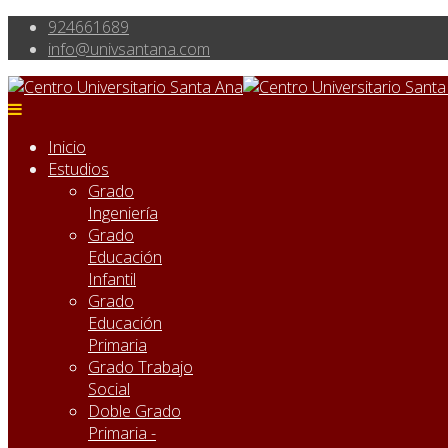
924661689
info@univsantana.com
Inicio
Estudios
Grado
Ingeniería
Grado
Educación
Infantil
Grado
Educación
Primaria
Grado Trabajo
Social
Doble Grado
Primaria -