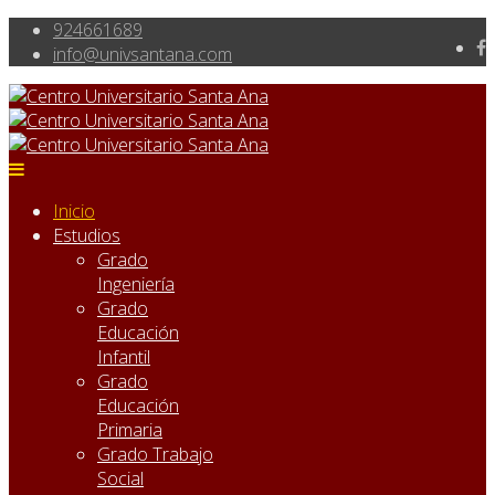
924661689
info@univsantana.com
Inicio
Estudios
Grado
Ingeniería
Grado
Educación
Infantil
Grado
Educación
Primaria
Grado Trabajo
Social