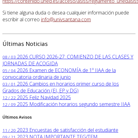
https://contenido.uned.es/acceso/asiss/reglamento_unedasiss
Si tiene alguna duda o desea cualquier información puede
escribir al correo
info@univsantana.com
Últimas Noticias
2026
CURSO 2026-27: COMIENZO DE LAS CLASES Y
08 / 03
JORNADAS DE ACOGIDA
2026
Examen de ECONOMÍA de 1º IIAA de la
05 / 04
convocatoria ordinaria de junio
2026
Cambios en horarios primer curso de los
03 / 01
Grados de Educación (EI, EP y DG)
2025
Feliz Navidad 2025
12 / 22
2025
Modificación horarios segundo semestre IIAA
12 / 09
Últimos Avisos
2023
Encuestas de satisfacción del estudiante
11 / 20
2023
NOTA IMPORTANTE TFG/TFM
09 / 21