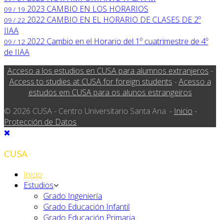
2023
CAMBIO EN LOS HORARIOS
09 / 19
2022
CAMBIO EN EL HORARIO DE CLASES DE 2º
09 / 22
IIAA
2022
Cambio en el Horario del 1º cuatrimestre de 4º
09 / 12
de IIAA
Acceso a los estudios en CUSA para alumnos extranjeros
-
Access to studies at CUSA for foreign students
-
Acesso a
estudos em CUSA para os alunos estrangeiros
© 2026 CUSA - Centro Universitario Santa Ana. -
Inicio
-
Protección de Datos
CUSA
Inicio
Estudios
Grado Ingeniería
Grado Educación Infantil
Grado Educación Primaria