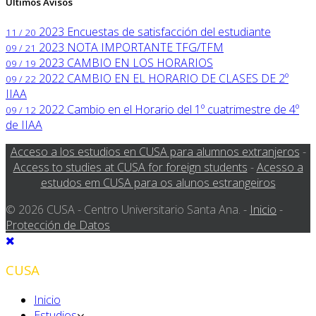
Últimos Avisos
2023
Encuestas de satisfacción del estudiante
11 / 20
2023
NOTA IMPORTANTE TFG/TFM
09 / 21
2023
CAMBIO EN LOS HORARIOS
09 / 19
2022
CAMBIO EN EL HORARIO DE CLASES DE 2º
09 / 22
IIAA
2022
Cambio en el Horario del 1º cuatrimestre de 4º
09 / 12
de IIAA
Acceso a los estudios en CUSA para alumnos extranjeros
-
Access to studies at CUSA for foreign students
-
Acesso a
estudos em CUSA para os alunos estrangeiros
© 2026 CUSA - Centro Universitario Santa Ana. -
Inicio
-
Protección de Datos
CUSA
Inicio
Estudios