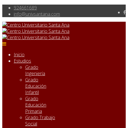
924661689
info@univsantana.com
Inicio
Estudios
Grado
Ingeniería
Grado
Educación
Infantil
Grado
Educación
Primaria
Grado Trabajo
Social