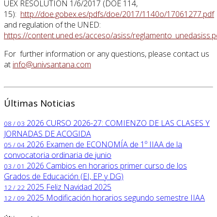
UEX RESOLUTION 1/6/2017 (DOE 114,
15):
http://doe.gobex.es/pdfs/doe/2017/1140o/17061277.pdf
and regulation of the UNED:
https://content.uned.es/acceso/asiss/reglamento_unedasiss.p
For further information or any questions, please contact us
at
info@univsantana.com
Últimas Noticias
2026
CURSO 2026-27: COMIENZO DE LAS CLASES Y
08 / 03
JORNADAS DE ACOGIDA
2026
Examen de ECONOMÍA de 1º IIAA de la
05 / 04
convocatoria ordinaria de junio
2026
Cambios en horarios primer curso de los
03 / 01
Grados de Educación (EI, EP y DG)
2025
Feliz Navidad 2025
12 / 22
2025
Modificación horarios segundo semestre IIAA
12 / 09