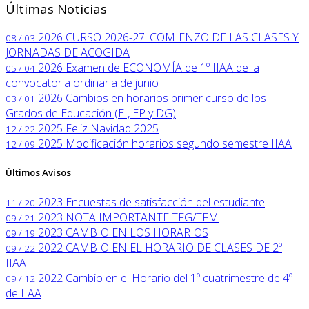
Últimas Noticias
2026
CURSO 2026-27: COMIENZO DE LAS CLASES Y
08 / 03
JORNADAS DE ACOGIDA
2026
Examen de ECONOMÍA de 1º IIAA de la
05 / 04
convocatoria ordinaria de junio
2026
Cambios en horarios primer curso de los
03 / 01
Grados de Educación (EI, EP y DG)
2025
Feliz Navidad 2025
12 / 22
2025
Modificación horarios segundo semestre IIAA
12 / 09
Últimos Avisos
2023
Encuestas de satisfacción del estudiante
11 / 20
2023
NOTA IMPORTANTE TFG/TFM
09 / 21
2023
CAMBIO EN LOS HORARIOS
09 / 19
2022
CAMBIO EN EL HORARIO DE CLASES DE 2º
09 / 22
IIAA
2022
Cambio en el Horario del 1º cuatrimestre de 4º
09 / 12
de IIAA