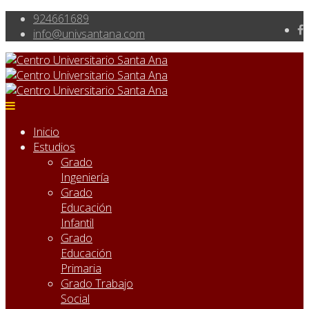
924661689
info@univsantana.com
Inicio
Estudios
Grado
Ingeniería
Grado
Educación
Infantil
Grado
Educación
Primaria
Grado Trabajo
Social