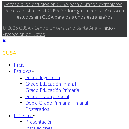
Acceso a los estudios en CUSA para alumnos extranjeros
-
Access to studies at CUSA for foreign students
-
Acesso a
estudos em CUSA para os alunos estrangeiros
© 2026 CUSA - Centro Universitario Santa Ana. -
Inicio
-
Protección de Datos
CUSA
Inicio
Estudios
Grado Ingeniería
Grado Educación Infantil
Grado Educación Primaria
Grado Trabajo Social
Doble Grado Primaria - Infantil
Postgrados
El Centro
Presentación
Instalaciones