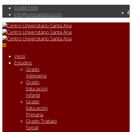
924661689
info@univsantana.com
Inicio
Estudios
Grado
Ingeniería
Grado
Educación
Infantil
Grado
Educación
Primaria
Grado Trabajo
Social