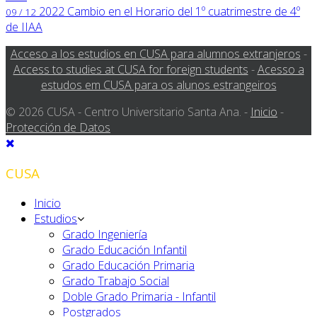
2022
Cambio en el Horario del 1º cuatrimestre de 4º
09 / 12
de IIAA
Acceso a los estudios en CUSA para alumnos extranjeros
-
Access to studies at CUSA for foreign students
-
Acesso a
estudos em CUSA para os alunos estrangeiros
© 2026 CUSA - Centro Universitario Santa Ana. -
Inicio
-
Protección de Datos
CUSA
Inicio
Estudios
Grado Ingeniería
Grado Educación Infantil
Grado Educación Primaria
Grado Trabajo Social
Doble Grado Primaria - Infantil
Postgrados