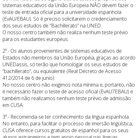
sistemas educativos da União Europeia NÃO devem fazer o
teste de entrada oficial para a universidade espanhola
(EvAU/EBAU). Só é preciso solicitarem o credenciamento
dos seus estudos de “Bachillerato” na UNED.
O nosso centro também não realiza nenhum teste prévio
para os estudantes europeus.
2º.- Os alunos provenientes de sistemas educativos de
Estados não membros da União Européia, graças ao acordo
UNEDassis, só terão que homologar os seus estudos de
“bachillerato”, ou equivalente (Real Decreto de Acesso
412/2014 de 6 de junio).
No nosso centro não exigimos nota mínima e, portanto, não
é necessário fazer o teste de acesso oficial (EvAU7EBAU) e
também não realizamos nenhum teste prévio de admissão
em CUSA.
3º.- Recomenda-se ter conhecimento da língua espanhola.
No entanto, para facilitar o processo de imersão lingüística,
CUSA oferece cursos gratuitos de espanhol para os seus
alunos estrangeiros e tem apoio pessoal nas línguas