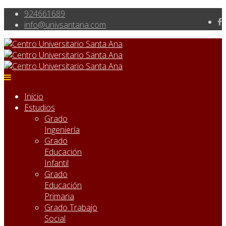
924661689
info@univsantana.com
Inicio
Estudios
Grado
Ingeniería
Grado
Educación
Infantil
Grado
Educación
Primaria
Grado Trabajo
Social