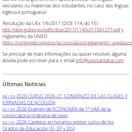
veiculares ou maternas dos estudantes, no caso das línguas
inglesa e portuguesa.
Resolução da UEx 1/6/2017 (DOE 114, do 15):
http://doe.gobex.es/pdfs/doe/2017/1140o/17061277.pdf
y
reglamento da UNED:
https://contenido.uned.es/acceso/asiss/reglamento_unedasiss
Se precisar de mais informações ou quiser resolver alguma
dúvida pode escrever para o email
info@univsantana.com
Últimas Noticias
2026
CURSO 2026-27: COMIENZO DE LAS CLASES Y
08 / 03
JORNADAS DE ACOGIDA
2026
Examen de ECONOMÍA de 1º IIAA de la
05 / 04
convocatoria ordinaria de junio
2026
Cambios en horarios primer curso de los
03 / 01
Grados de Educación (EI, EP y DG)