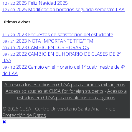
2025
Feliz Navidad 2025
12 / 22
2025
Modificación horarios segundo semestre IIAA
12 / 09
Últimos Avisos
2023
Encuestas de satisfacción del estudiante
11 / 20
2023
NOTA IMPORTANTE TFG/TFM
09 / 21
2023
CAMBIO EN LOS HORARIOS
09 / 19
2022
CAMBIO EN EL HORARIO DE CLASES DE 2º
09 / 22
IIAA
2022
Cambio en el Horario del 1º cuatrimestre de 4º
09 / 12
de IIAA
Acceso a los estudios en CUSA para alumnos extranjeros
-
Access to studies at CUSA for foreign students
-
Acesso a
estudos em CUSA para os alunos estrangeiros
© 2026 CUSA - Centro Universitario Santa Ana. -
Inicio
-
Protección de Datos