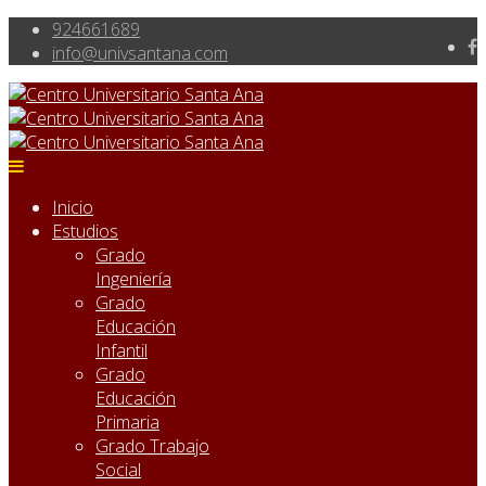
924661689
info@univsantana.com
Inicio
Estudios
Grado
Ingeniería
Grado
Educación
Infantil
Grado
Educación
Primaria
Grado Trabajo
Social