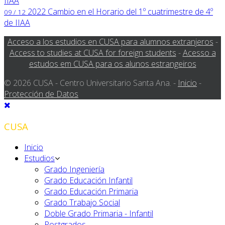
IIAA
2022
Cambio en el Horario del 1º cuatrimestre de 4º
09 / 12
de IIAA
Acceso a los estudios en CUSA para alumnos extranjeros
-
Access to studies at CUSA for foreign students
-
Acesso a
estudos em CUSA para os alunos estrangeiros
© 2026 CUSA - Centro Universitario Santa Ana. -
Inicio
-
Protección de Datos
CUSA
Inicio
Estudios
Grado Ingeniería
Grado Educación Infantil
Grado Educación Primaria
Grado Trabajo Social
Doble Grado Primaria - Infantil
Postgrados