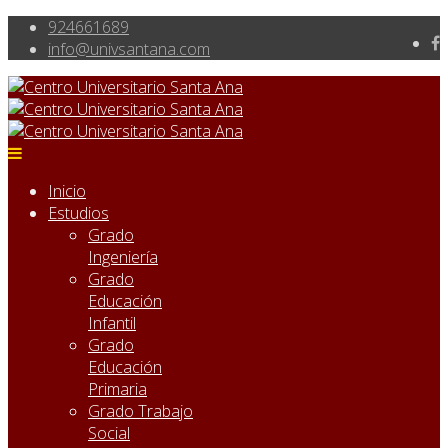
924661689
info@univsantana.com
Inicio
Estudios
Grado
Ingeniería
Grado
Educación
Infantil
Grado
Educación
Primaria
Grado Trabajo
Social