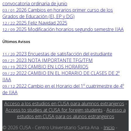
convocatoria ordinaria de junio
2026
Cambios en horarios primer curso de los
03 / 01
Grados de Educación (EI, EP y DG)
2025
Feliz Navidad 2025
12 / 22
2025
Modificación horarios segundo semestre IIAA
12 / 09
Últimos Avisos
2023
Encuestas de satisfacción del estudiante
11 / 20
2023
NOTA IMPORTANTE TFG/TFM
09 / 21
2023
CAMBIO EN LOS HORARIOS
09 / 19
2022
CAMBIO EN EL HORARIO DE CLASES DE 2º
09 / 22
IIAA
2022
Cambio en el Horario del 1º cuatrimestre de 4º
09 / 12
de IIAA
Acceso a los estudios en CUSA para alumnos extranjeros
-
Access to studies at CUSA for foreign students
-
Acesso a
estudos em CUSA para os alunos estrangeiros
© 2026 CUSA - Centro Universitario Santa Ana. -
Inicio
-