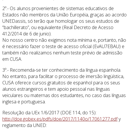
2º.- Os alunos provenientes de sistemas educativos de
Estados não membros da União Européia, graças ao acordo
UNEDassis, só terão que homologar os seus estudos de
“bachillerato”, ou equivalente (Real Decreto de Acesso
412/2014 de 6 de junio).
No nosso centro não exigimos nota mínima e, portanto, não
é necessário fazer o teste de acesso oficial (EvAU7EBAU) e
também não realizamos nenhum teste prévio de admissão
em CUSA.
3º.- Recomenda-se ter conhecimento da língua espanhola.
No entanto, para facilitar o processo de imersão lingüística,
CUSA oferece cursos gratuitos de espanhol para os seus
alunos estrangeiros e tem apoio pessoal nas línguas
veiculares ou maternas dos estudantes, no caso das línguas
inglesa e portuguesa.
Resolução da UEx 1/6/2017 (DOE 114, do 15):
http://doe.gobex.es/pdfs/doe/2017/1140o/17061277.pdf
y
reglamento da UNED: