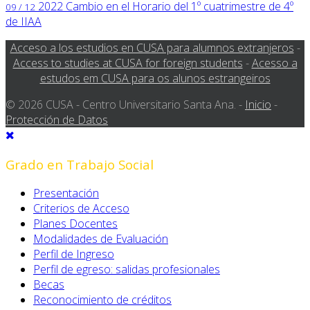
2022
Cambio en el Horario del 1º cuatrimestre de 4º
09 / 12
de IIAA
Acceso a los estudios en CUSA para alumnos extranjeros
-
Access to studies at CUSA for foreign students
-
Acesso a
estudos em CUSA para os alunos estrangeiros
© 2026 CUSA - Centro Universitario Santa Ana. -
Inicio
-
Protección de Datos
Grado en Trabajo Social
Presentación
Criterios de Acceso
Planes Docentes
Modalidades de Evaluación
Perfil de Ingreso
Perfil de egreso: salidas profesionales
Becas
Reconocimiento de créditos