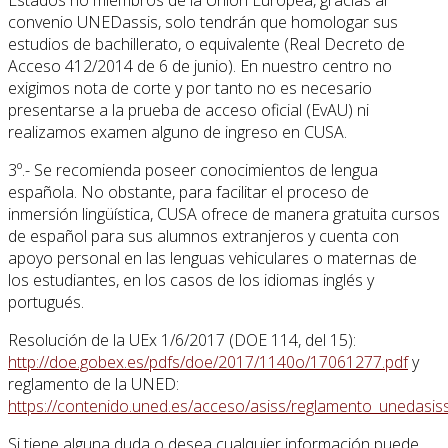
Estados no miembros de la Unión Europea, gracias al
convenio UNEDassis, solo tendrán que homologar sus
estudios de bachillerato, o equivalente (Real Decreto de
Acceso 412/2014 de 6 de junio). En nuestro centro no
exigimos nota de corte y por tanto no es necesario
presentarse a la prueba de acceso oficial (EvAU) ni
realizamos examen alguno de ingreso en CUSA.
3º.- Se recomienda poseer conocimientos de lengua
española. No obstante, para facilitar el proceso de
inmersión lingüística, CUSA ofrece de manera gratuita cursos
de español para sus alumnos extranjeros y cuenta con
apoyo personal en las lenguas vehiculares o maternas de
los estudiantes, en los casos de los idiomas inglés y
portugués.
Resolución de la UEx 1/6/2017 (DOE 114, del 15):
http://doe.gobex.es/pdfs/doe/2017/1140o/17061277.pdf
y
reglamento de la UNED:
https://contenido.uned.es/acceso/asiss/reglamento_unedasiss
Si tiene alguna duda o desea cualquier información puede