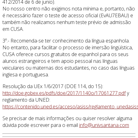
412/2014 de 6 de junio).
No nosso centro não exigimos nota mínima e, portanto, não
é necessário fazer o teste de acesso oficial (EvAU7EBAU) e
também não realizamos nenhum teste prévio de admissão
em CUSA.
3º.- Recomenda-se ter conhecimento da língua espanhola.
No entanto, para facilitar o processo de imersão lingüística,
CUSA oferece cursos gratuitos de espanhol para os seus
alunos estrangeiros e tem apoio pessoal nas línguas
veiculares ou maternas dos estudantes, no caso das línguas
inglesa e portuguesa.
Resolução da UEx 1/6/2017 (DOE 114, do 15):
http://doe.gobex.es/pdfs/doe/2017/1140o/17061277.pdf
y
reglamento da UNED:
https://contenido.uned.es/acceso/asiss/reglamento_unedasiss
Se precisar de mais informações ou quiser resolver alguma
dúvida pode escrever para o email