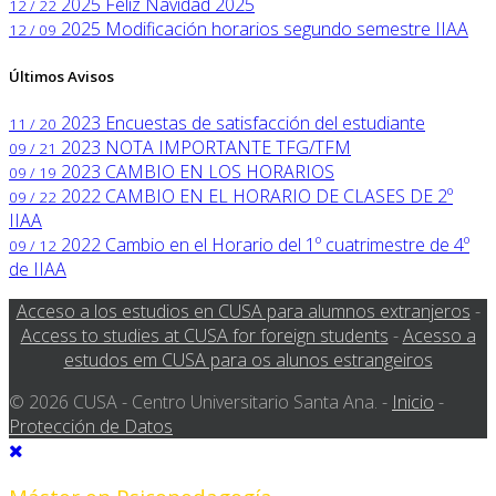
2025
Feliz Navidad 2025
12 / 22
2025
Modificación horarios segundo semestre IIAA
12 / 09
Últimos Avisos
2023
Encuestas de satisfacción del estudiante
11 / 20
2023
NOTA IMPORTANTE TFG/TFM
09 / 21
2023
CAMBIO EN LOS HORARIOS
09 / 19
2022
CAMBIO EN EL HORARIO DE CLASES DE 2º
09 / 22
IIAA
2022
Cambio en el Horario del 1º cuatrimestre de 4º
09 / 12
de IIAA
Acceso a los estudios en CUSA para alumnos extranjeros
-
Access to studies at CUSA for foreign students
-
Acesso a
estudos em CUSA para os alunos estrangeiros
© 2026 CUSA - Centro Universitario Santa Ana. -
Inicio
-
Protección de Datos