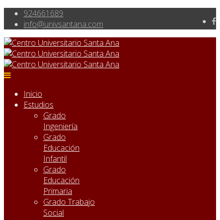
924661689
info@univsantana.com
Inicio
Estudios
Grado
Ingeniería
Grado
Educación
Infantil
Grado
Educación
Primaria
Grado Trabajo
Social