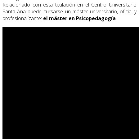
Relacionado con esta titulación en el Centro Universitario
Santa Ana puede cursarse un máster universitario, oficial y
profesionalizante:
el máster en Psicopedagogía
.