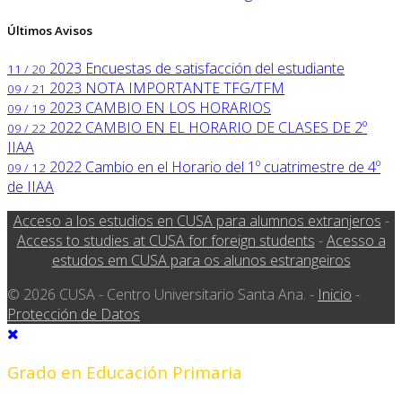
Últimos Avisos
2023
Encuestas de satisfacción del estudiante
11 / 20
2023
NOTA IMPORTANTE TFG/TFM
09 / 21
2023
CAMBIO EN LOS HORARIOS
09 / 19
2022
CAMBIO EN EL HORARIO DE CLASES DE 2º
09 / 22
IIAA
2022
Cambio en el Horario del 1º cuatrimestre de 4º
09 / 12
de IIAA
Acceso a los estudios en CUSA para alumnos extranjeros
-
Access to studies at CUSA for foreign students
-
Acesso a
estudos em CUSA para os alunos estrangeiros
© 2026 CUSA - Centro Universitario Santa Ana. -
Inicio
-
Protección de Datos
Grado en Educación Primaria