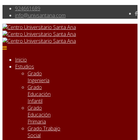
924661689
info@univsantana.com
Inicio
Estudios
Grado
Ingeniería
Grado
Educación
Infantil
Grado
Educación
Primaria
Grado Trabajo
Social