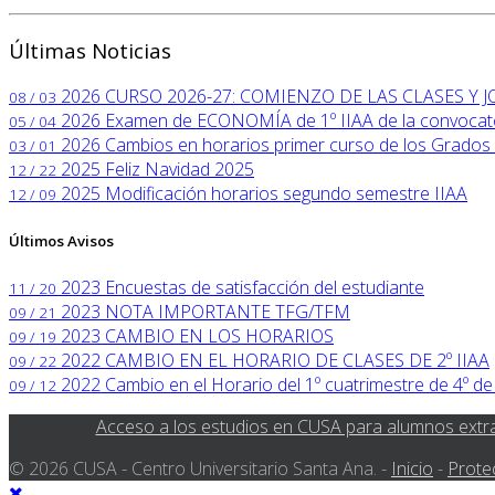
Últimas Noticias
2026
CURSO 2026-27: COMIENZO DE LAS CLASES Y
08 / 03
2026
Examen de ECONOMÍA de 1º IIAA de la convocator
05 / 04
2026
Cambios en horarios primer curso de los Grados 
03 / 01
2025
Feliz Navidad 2025
12 / 22
2025
Modificación horarios segundo semestre IIAA
12 / 09
Últimos Avisos
2023
Encuestas de satisfacción del estudiante
11 / 20
2023
NOTA IMPORTANTE TFG/TFM
09 / 21
2023
CAMBIO EN LOS HORARIOS
09 / 19
2022
CAMBIO EN EL HORARIO DE CLASES DE 2º IIAA
09 / 22
2022
Cambio en el Horario del 1º cuatrimestre de 4º de
09 / 12
Acceso a los estudios en CUSA para alumnos extr
© 2026 CUSA - Centro Universitario Santa Ana. -
Inicio
-
Prote