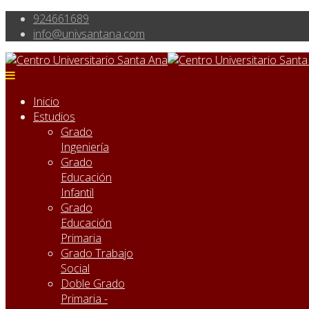
924661689
info@univsantana.com
Inicio
Estudios
Grado
Ingeniería
Grado
Educación
Infantil
Grado
Educación
Primaria
Grado Trabajo
Social
Doble Grado
Primaria -