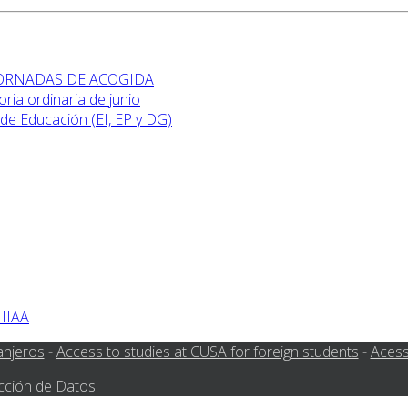
 JORNADAS DE ACOGIDA
ia ordinaria de junio
de Educación (EI, EP y DG)
 IIAA
anjeros
-
Access to studies at CUSA for foreign students
-
Acess
cción de Datos