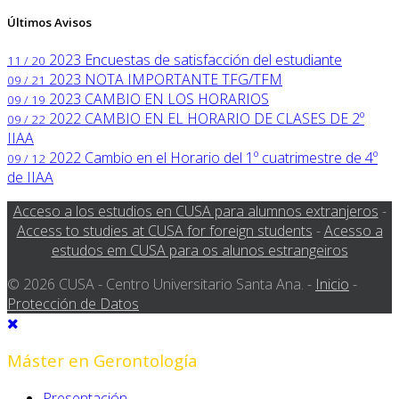
Últimos Avisos
2023
Encuestas de satisfacción del estudiante
11 / 20
2023
NOTA IMPORTANTE TFG/TFM
09 / 21
2023
CAMBIO EN LOS HORARIOS
09 / 19
2022
CAMBIO EN EL HORARIO DE CLASES DE 2º
09 / 22
IIAA
2022
Cambio en el Horario del 1º cuatrimestre de 4º
09 / 12
de IIAA
Acceso a los estudios en CUSA para alumnos extranjeros
-
Access to studies at CUSA for foreign students
-
Acesso a
estudos em CUSA para os alunos estrangeiros
© 2026 CUSA - Centro Universitario Santa Ana. -
Inicio
-
Protección de Datos
Máster en Gerontología
Presentación