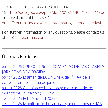
UEX RESOLUTION 1/6/2017 (DOE 114,
15):
http://doe.gobex.es/pdfs/doe/2017/1140o/17061277.pdf
and regulation of the UNED:
https://content.uned.es/acceso/asiss/reglamento_unedasiss.p
For further information or any questions, please contact us
at
info@univsantana.com
Últimas Noticias
2026
CURSO 2026-27: COMIENZO DE LAS CLASES Y
08 / 03
JORNADAS DE ACOGIDA
2026
Examen de ECONOMÍA de 1º IIAA de la
05 / 04
convocatoria ordinaria de junio
2026
Cambios en horarios primer curso de los
03 / 01
Grados de Educación (EI, EP y DG)
2025
Feliz Navidad 2025
12 / 22
2025
Modificación horarios segundo semestre IIAA
12 / 09