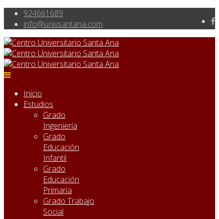
924661689
info@univsantana.com
Inicio
Estudios
Grado
Ingeniería
Grado
Educación
Infantil
Grado
Educación
Primaria
Grado Trabajo
Social