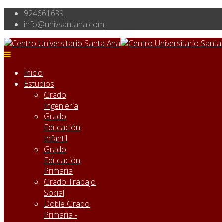
924661689
info@univsantana.com
Inicio
Estudios
Grado
Ingeniería
Grado
Educación
Infantil
Grado
Educación
Primaria
Grado Trabajo
Social
Doble Grado
Primaria -