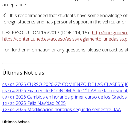
acceptance.
3º.- It is recommended that students have some knowledge of 
foreign students and has personal support in the vehicular or
UEX RESOLUTION 1/6/2017 (DOE 114, 15):
http://doe.gobex
https://content.uned.es/acceso/asiss/reglamento_unedasiss.p
For further information or any questions, please contact us a
Últimas Noticias
2026
CURSO 2026-27: COMIENZO DE LAS CLASES Y
08 / 03
2026
Examen de ECONOMÍA de 1º IIAA de la convocator
05 / 04
2026
Cambios en horarios primer curso de los Grados 
03 / 01
2025
Feliz Navidad 2025
12 / 22
2025
Modificación horarios segundo semestre IIAA
12 / 09
Últimos Avisos