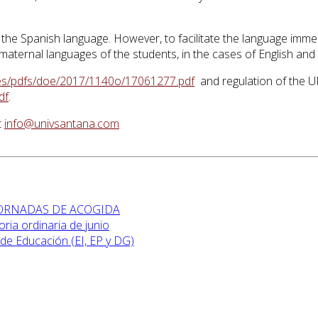
the Spanish language. However, to facilitate the language imme
 maternal languages of the students, in the cases of English an
.es/pdfs/doe/2017/1140o/17061277.pdf
and regulation of the 
df
.
t
info@univsantana.com
 JORNADAS DE ACOGIDA
ia ordinaria de junio
de Educación (EI, EP y DG)