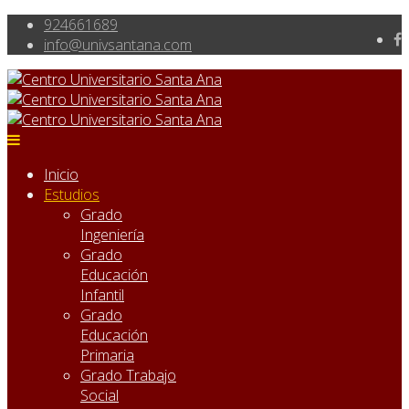
924661689
info@univsantana.com
Inicio
Estudios
Grado
Ingeniería
Grado
Educación
Infantil
Grado
Educación
Primaria
Grado Trabajo
Social