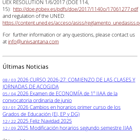
UEX RESOLUTION 1/6/2017 (DOE 114,
15):
http://doe.gobex.es/pdfs/doe/2017/1140o/17061277.pdf
and regulation of the UNED:
https://content.uned.es/acceso/asiss/reglamento_unedasiss.p
For further information or any questions, please contact us
at
info@univsantana.com
Últimas Noticias
2026
CURSO 2026-27: COMIENZO DE LAS CLASES Y
08 / 03
JORNADAS DE ACOGIDA
2026
Examen de ECONOMÍA de 1º IIAA de la
05 / 04
convocatoria ordinaria de junio
2026
Cambios en horarios primer curso de los
03 / 01
Grados de Educación (EI, EP y DG)
2025
Feliz Navidad 2025
12 / 22
2025
Modificación horarios segundo semestre IIAA
12 / 09