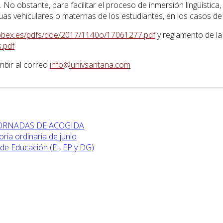
No obstante, para facilitar el proceso de inmersión lingüístic
as vehiculares o maternas de los estudiantes, en los casos de 
gobex.es/pdfs/doe/2017/1140o/17061277.pdf
y reglamento de l
.pdf
ibir al correo
info@univsantana.com
 JORNADAS DE ACOGIDA
ia ordinaria de junio
de Educación (EI, EP y DG)