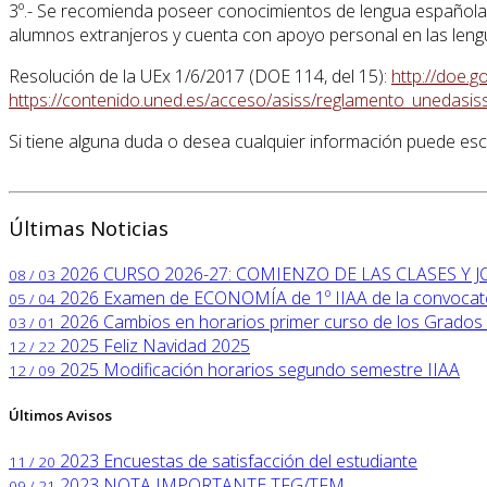
3º.- Se recomienda poseer conocimientos de lengua española. 
alumnos extranjeros y cuenta con apoyo personal en las lengu
Resolución de la UEx 1/6/2017 (DOE 114, del 15):
http://doe.
https://contenido.uned.es/acceso/asiss/reglamento_unedasiss
Si tiene alguna duda o desea cualquier información puede escr
Últimas Noticias
2026
CURSO 2026-27: COMIENZO DE LAS CLASES Y
08 / 03
2026
Examen de ECONOMÍA de 1º IIAA de la convocator
05 / 04
2026
Cambios en horarios primer curso de los Grados 
03 / 01
2025
Feliz Navidad 2025
12 / 22
2025
Modificación horarios segundo semestre IIAA
12 / 09
Últimos Avisos
2023
Encuestas de satisfacción del estudiante
11 / 20
2023
NOTA IMPORTANTE TFG/TFM
09 / 21