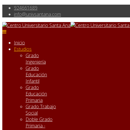
924661689
info@univsantana.com
Inicio
Estudios
Grado
Ingeniería
Grado
Educación
Infantil
Grado
Educación
Primaria
Grado Trabajo
Social
Doble Grado
Primaria -