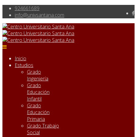
924661689
info@univsantana.com
Inicio
Estudios
Grado
Ingeniería
Grado
Educación
Infantil
Grado
Educación
Primaria
Grado Trabajo
Social