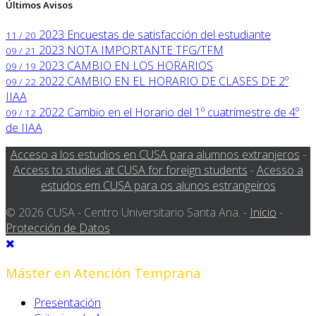
Últimos Avisos
2023
Encuestas de satisfacción del estudiante
11 / 20
2023
NOTA IMPORTANTE TFG/TFM
09 / 21
2023
CAMBIO EN LOS HORARIOS
09 / 19
2022
CAMBIO EN EL HORARIO DE CLASES DE 2º
09 / 22
IIAA
2022
Cambio en el Horario del 1º cuatrimestre de 4º
09 / 12
de IIAA
Acceso a los estudios en CUSA para alumnos extranjeros
-
Access to studies at CUSA for foreign students
-
Acesso a
estudos em CUSA para os alunos estrangeiros
© 2026 CUSA - Centro Universitario Santa Ana. -
Inicio
-
Protección de Datos
Máster en Atención Temprana
Presentación