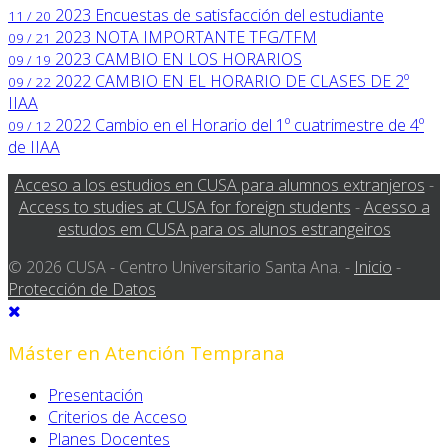
2023
Encuestas de satisfacción del estudiante
11 / 20
2023
NOTA IMPORTANTE TFG/TFM
09 / 21
2023
CAMBIO EN LOS HORARIOS
09 / 19
2022
CAMBIO EN EL HORARIO DE CLASES DE 2º
09 / 22
IIAA
2022
Cambio en el Horario del 1º cuatrimestre de 4º
09 / 12
de IIAA
Acceso a los estudios en CUSA para alumnos extranjeros
-
Access to studies at CUSA for foreign students
-
Acesso a
estudos em CUSA para os alunos estrangeiros
© 2026 CUSA - Centro Universitario Santa Ana. -
Inicio
-
Protección de Datos
Máster en Atención Temprana
Presentación
Criterios de Acceso
Planes Docentes