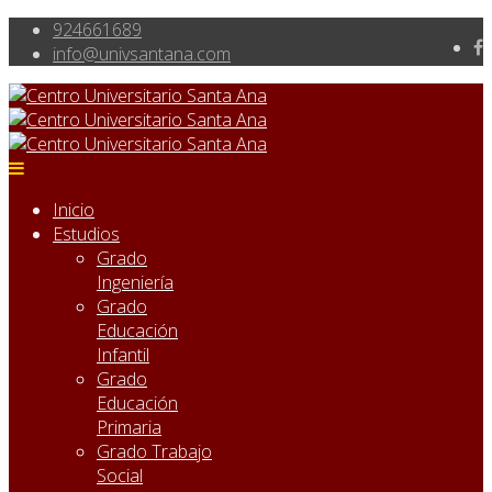
924661689
info@univsantana.com
Inicio
Estudios
Grado
Ingeniería
Grado
Educación
Infantil
Grado
Educación
Primaria
Grado Trabajo
Social